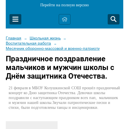
Перейти на полную версию
Главная
Школьная жизнь
→
→
Воспитательная работа
→
Месячник оборонно-массовой и военно-патриотической работы
Праздничное поздравление
мальчиков и мужчин школы с
Днём защитника Отечества.
21 февраля в МБОУ Колушкинской СОШ прошёл праздничный
концерт ко Дню защитника Отечества. Девочки школы
поздравили с наступающим праздником всех пап, мальчишек
и мужчин нашей школы.Звучали патриотические песни и
стихи, были подготовлены танцы и инсценировки.