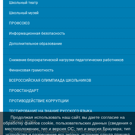
Школьный театр
Школьный музей
ПРОФСОЮЗ
Информационная безопасность
Дополнительное образование
Снижение бюрократической нагрузки педагогических работников
Финансовая грамотность
ВСЕРОССИЙСКАЯ ОЛИМПИАДА ШКОЛЬНИКОВ
ПРОФСТАНДАРТ
ПРОТИВОДЕЙСТВИЕ КОРРУПЦИИ
ТЕСТИРОВАНИЕ НА ЗНАНИЕ РУССКОГО ЯЗЫКА
Продолжая использовать наш сайт, вы даете согласие на
ОХРАНА ТРУДА
обработку файлов cookie, пользовательских данных (сведения о
местоположении; тип и версия ОС; тип и версия Браузера; тип
ЭКСПЕРИМЕНТ ПО РАСШИРЕНИЮ ДОСТУПНОСТИ СПО
устройства и разрешение его экрана; источник откуда пришел