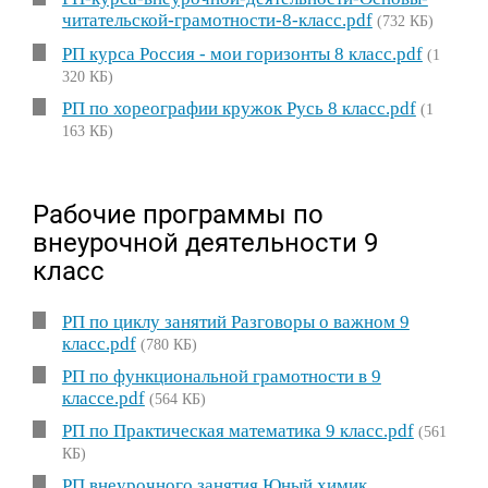
читательской-грамотности-8-класс.pdf
(732 КБ)
РП курса Россия - мои горизонты 8 класс.pdf
(1
320 КБ)
РП по хореографии кружок Русь 8 класс.pdf
(1
163 КБ)
Рабочие программы по
внеурочной деятельности 9
класс
РП по циклу занятий Разговоры о важном 9
класс.pdf
(780 КБ)
РП по функциональной грамотности в 9
классе.pdf
(564 КБ)
РП по Практическая математика 9 класс.pdf
(561
КБ)
РП внеурочного занятия Юный химик.