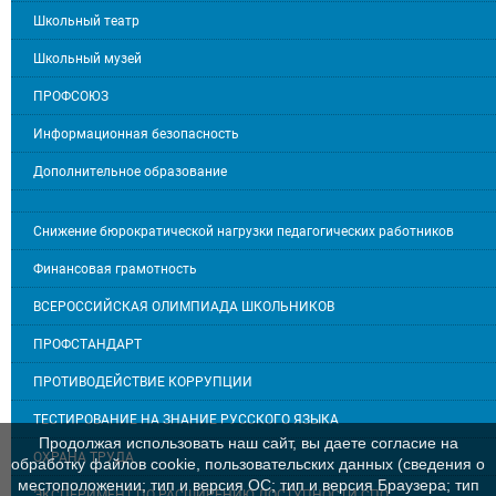
Школьный театр
Школьный музей
ПРОФСОЮЗ
Информационная безопасность
Дополнительное образование
Снижение бюрократической нагрузки педагогических работников
Финансовая грамотность
ВСЕРОССИЙСКАЯ ОЛИМПИАДА ШКОЛЬНИКОВ
ПРОФСТАНДАРТ
ПРОТИВОДЕЙСТВИЕ КОРРУПЦИИ
ТЕСТИРОВАНИЕ НА ЗНАНИЕ РУССКОГО ЯЗЫКА
Продолжая использовать наш сайт, вы даете согласие на
ОХРАНА ТРУДА
обработку файлов cookie, пользовательских данных (сведения о
местоположении; тип и версия ОС; тип и версия Браузера; тип
ЭКСПЕРИМЕНТ ПО РАСШИРЕНИЮ ДОСТУПНОСТИ СПО